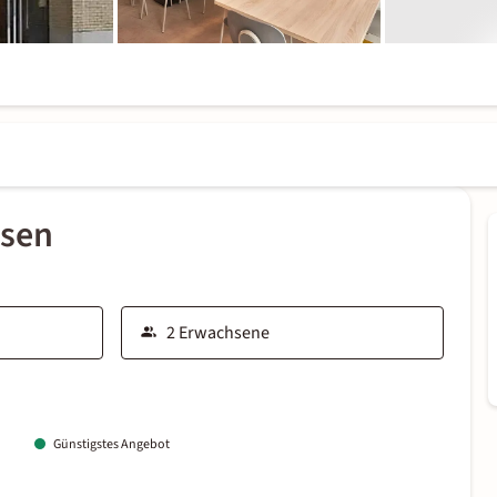
ssen
Günstigstes Angebot