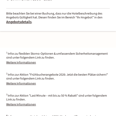
Bitte beachten Sie bei einer Buchung, dass nur die Hotelbeschreibung des
Angebots Gültigkeit hat. Diesen finden Sie im Bereich “Ihr Angebot” in den
Angebotsdetails
.
1
Infos zu flexiblen Storno-Optionen & umfassendem Sicherheitsmanagement
sind unter folgendem Link zu finden.
Weitere Informationen
2
Infos zur Aktion "Frühbucherangebote 2026: Jetzt die besten Plätze sichern!"
sind unter folgendem Link zu finden.
Weitere Informationen
3
Infos zur Aktion "Last Minute – mit bis zu 50 % Rabatt" sind unter folgendem
Link zu finden.
Weitere Informationen
4