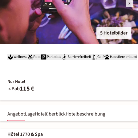
5 Hotelbilder
Wellness
Pool
Parkplatz
Barrierefreiheit
Golf
Haustiere erlaubt
Nur Hotel
115 €
ab
p. P.
Angebot
Lage
Hotelüberblick
Hotelbeschreibung
Hôtel 1770 & Spa