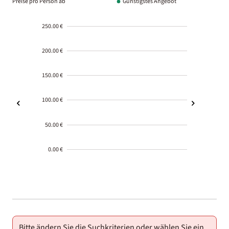
Preise pro Person ab
Günstigstes Angebot
250.00 €
200.00 €
150.00 €
100.00 €
50.00 €
0.00 €
2000-
01-02
Bitte ändern Sie die Suchkriterien oder wählen Sie ein