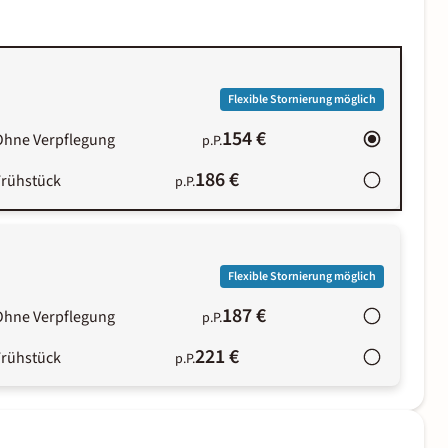
Flexible Stornierung möglich
154 €
Ohne Verpflegung
p.P.
186 €
Frühstück
p.P.
Flexible Stornierung möglich
187 €
Ohne Verpflegung
p.P.
221 €
Frühstück
p.P.