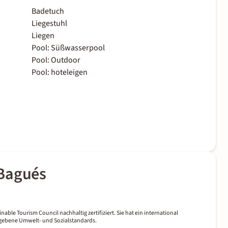
Badetuch
Liegestuhl
Liegen
Pool: Süßwasserpool
Pool: Outdoor
Pool: hoteleigen
 Bagués
nable Tourism Council nachhaltig zertifiziert. Sie hat ein international
gegebene Umwelt- und Sozialstandards.