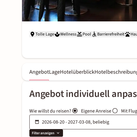
Tolle Lage
Wellness
Pool
Barrierefreiheit
Hau
Angebot
Lage
Hotelüberblick
Hotelbeschreibun
Angebot individuell anpa
Wie willst du reisen?
Eigene Anreise
Mit Flu
Filter anzeigen