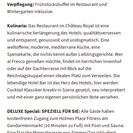
Verpflegung:
Frühstücksbuffet im Restaurant und
Wintergarten inklusive.
Kulinaria:
Das Restaurant im Château Royal ist eine
kulinarische Verlängerung des Hotels: qualitätsversessen
und entspannt, genussvoll und undogmatisch. Eine
weltoffene, moderne, mediterrane Küche, eine
Speisekarte, die nichts kennt außer Lieblingsgerichte. Wer
al Fresco genießen möchte, findet im herrlichen Innenhof
oder auf der Dachterrasse mit Blick auf die
Reichstagskuppel einen idealen Platz zum Verweilen. Die
lebendige Hotel Bar ist das Herz des Hotels, hier werden
Cocktail Klassiker kreativ in Szene gesetzt, neu interpretiert
und mit einer ganz eigenen persönlichen Note versehen.
DELUXE Special:
SPEZIELL FÜR SIE:
Alle Gäste haben
kostenfreien Zugang zum Holmes Place Fitness am
Gendarmenmarkt (10 Minuten zu Fuß) mit Pool und Sauna.
Eine Flasche Mineralwasser pro Zimmer/Tag inkludiert.