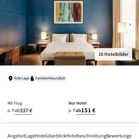
16 Hotelbilder
Tolle Lage
Familienfreundlich
Mit Flug
Nur Hotel
151 €
337 €
ab
ab
p. P.
p. P.
Angebot
Lage
Hotelüberblick
Hotelbeschreibung
Bewertungen