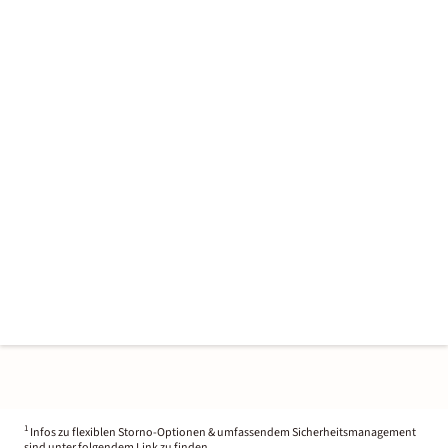
1
Infos zu flexiblen Storno-Optionen & umfassendem Sicherheitsmanagement
sind unter folgendem Link zu finden.