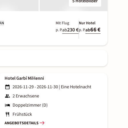
5 Hotelbilder
LAN
Mit Flug
Nur Hotel
66 €
230 €
ab
ab
p. P.
p. P.
Hotel Garbí Mil·lenni
2026-11-29 - 2026-11-30
|
Eine Hotelnacht
2 Erwachsene
Doppelzimmer (D)
Frühstück
ANGEBOTSDETAILS