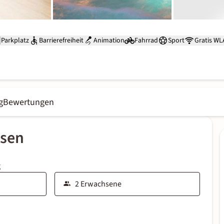
Parkplatz
Barrierefreiheit
Animation
Fahrrad
Sport
Gratis W
g
Bewertungen
ssen
g