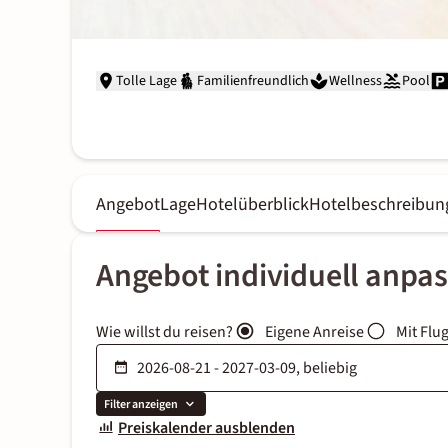
Tolle Lage
Familienfreundlich
Wellness
Pool
Angebot
Lage
Hotelüberblick
Hotelbeschreibun
Angebot individuell anpa
Wie willst du reisen?
Eigene Anreise
Mit Flu
Filter anzeigen
Preiskalender ausblenden