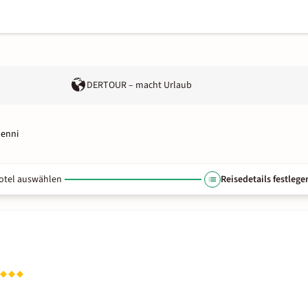
DERTOUR – macht Urlaub
lenni
otel auswählen
Reisedetails festlege