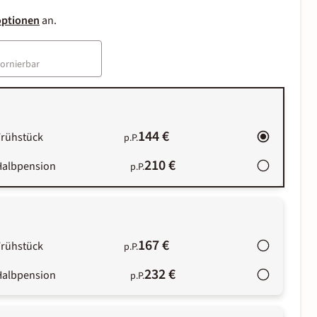
optionen
an.
tornierbar
144 €
Frühstück
p.P.
210 €
Halbpension
p.P.
167 €
Frühstück
p.P.
232 €
Halbpension
p.P.