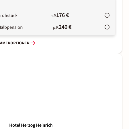
176 €
Frühstück
p.P.
240 €
Halbpension
p.P.
IMMEROPTIONEN
Hotel Herzog Heinrich