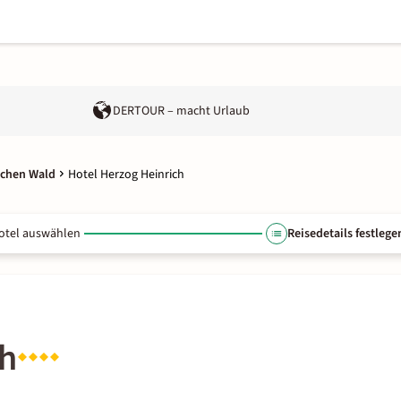
DERTOUR – macht Urlaub
schen Wald
Hotel Herzog Heinrich
otel auswählen
Reisedetails festlege
ch