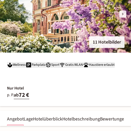
11 Hotelbilder
Wellness
Parkplatz
Sport
Gratis WLAN
Haustiere erlaubt
Nur Hotel
72 €
ab
p. P.
Angebot
Lage
Hotelüberblick
Hotelbeschreibung
Bewertungen