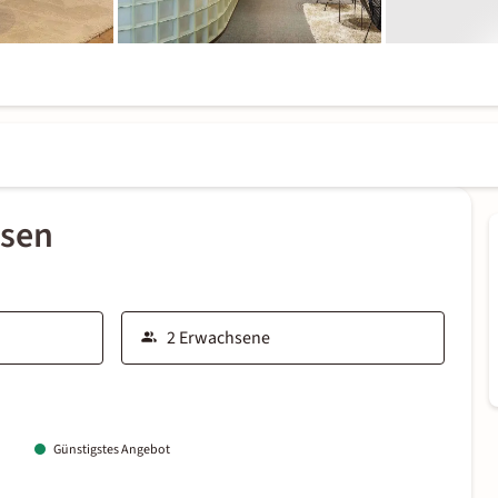
ssen
Günstigstes Angebot