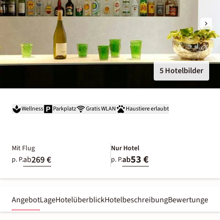
5 Hotelbilder
Wellness
Parkplatz
Gratis WLAN
Haustiere erlaubt
Mit Flug
Nur Hotel
53 €
269 €
ab
ab
p. P.
p. P.
Angebot
Lage
Hotelüberblick
Hotelbeschreibung
Bewertungen