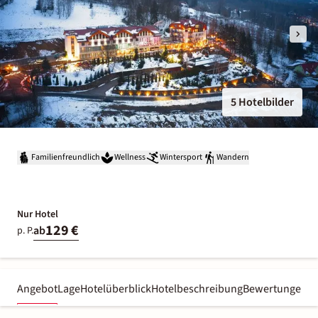
5 Hotelbilder
Familienfreundlich
Wellness
Wintersport
Wandern
Nur Hotel
129 €
ab
p. P.
Angebot
Lage
Hotelüberblick
Hotelbeschreibung
Bewertungen