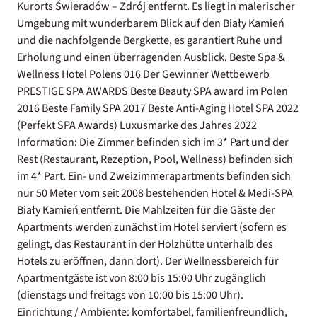
Kurorts Świeradów – Zdrój entfernt. Es liegt in malerischer
Umgebung mit wunderbarem Blick auf den Biały Kamień
und die nachfolgende Bergkette, es garantiert Ruhe und
Erholung und einen überragenden Ausblick. Beste Spa &
Wellness Hotel Polens 016 Der Gewinner Wettbewerb
PRESTIGE SPA AWARDS Beste Beauty SPA award im Polen
2016 Beste Family SPA 2017 Beste Anti-Aging Hotel SPA 2022
(Perfekt SPA Awards) Luxusmarke des Jahres 2022
Information: Die Zimmer befinden sich im 3* Part und der
Rest (Restaurant, Rezeption, Pool, Wellness) befinden sich
im 4* Part. Ein- und Zweizimmerapartments befinden sich
nur 50 Meter vom seit 2008 bestehenden Hotel & Medi-SPA
Biały Kamień entfernt. Die Mahlzeiten für die Gäste der
Apartments werden zunächst im Hotel serviert (sofern es
gelingt, das Restaurant in der Holzhütte unterhalb des
Hotels zu eröffnen, dann dort). Der Wellnessbereich für
Apartmentgäste ist von 8:00 bis 15:00 Uhr zugänglich
(dienstags und freitags von 10:00 bis 15:00 Uhr).
Einrichtung / Ambiente: komfortabel, familienfreundlich,