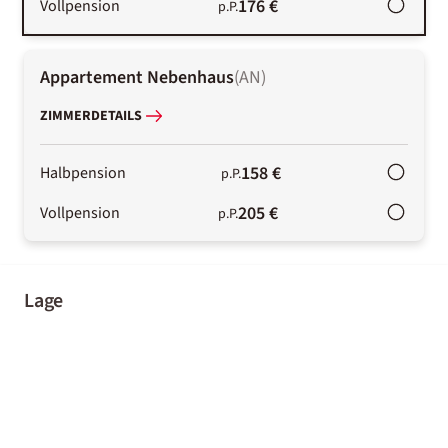
176 €
Vollpension
p.P.
Appartement Nebenhaus
(
AN
)
ZIMMERDETAILS
158 €
Halbpension
p.P.
205 €
Vollpension
p.P.
Lage