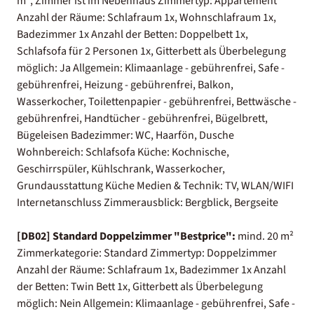
m², Zimmer ist im Nebenhaus Zimmertyp: Appartement
Anzahl der Räume: Schlafraum 1x, Wohnschlafraum 1x,
Badezimmer 1x Anzahl der Betten: Doppelbett 1x,
Schlafsofa für 2 Personen 1x, Gitterbett als Überbelegung
möglich: Ja Allgemein: Klimaanlage - gebührenfrei, Safe -
gebührenfrei, Heizung - gebührenfrei, Balkon,
Wasserkocher, Toilettenpapier - gebührenfrei, Bettwäsche -
gebührenfrei, Handtücher - gebührenfrei, Bügelbrett,
Bügeleisen Badezimmer: WC, Haarfön, Dusche
Wohnbereich: Schlafsofa Küche: Kochnische,
Geschirrspüler, Kühlschrank, Wasserkocher,
Grundausstattung Küche Medien & Technik: TV, WLAN/WIFI
Internetanschluss Zimmerausblick: Bergblick, Bergseite
[DB02] Standard Doppelzimmer "Bestprice":
mind. 20 m²
Zimmerkategorie: Standard Zimmertyp: Doppelzimmer
Anzahl der Räume: Schlafraum 1x, Badezimmer 1x Anzahl
der Betten: Twin Bett 1x, Gitterbett als Überbelegung
möglich: Nein Allgemein: Klimaanlage - gebührenfrei, Safe -