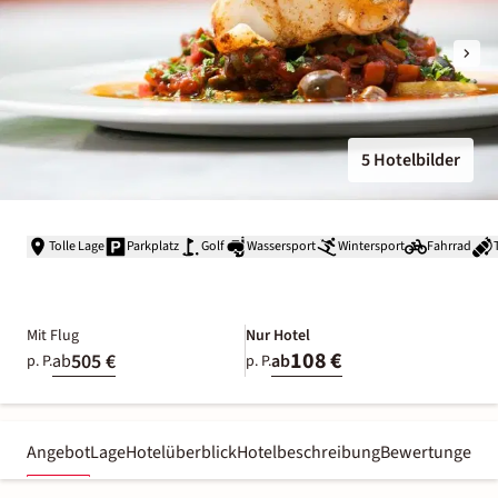
5 Hotelbilder
Tolle Lage
Parkplatz
Golf
Wassersport
Wintersport
Fahrrad
Mit Flug
Nur Hotel
108 €
505 €
ab
ab
p. P.
p. P.
Angebot
Lage
Hotelüberblick
Hotelbeschreibung
Bewertungen