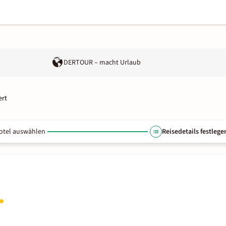
DERTOUR – macht Urlaub
ert
otel auswählen
Reisedetails festlege