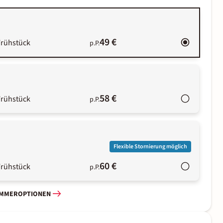
49 €
Frühstück
p.P.
58 €
Frühstück
p.P.
Flexible Stornierung möglich
60 €
Frühstück
p.P.
IMMEROPTIONEN