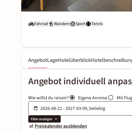
Fahrrad
Wandern
Sport
Tennis
Angebot
Lage
Hotelüberblick
Hotelbeschreibun
Angebot individuell anpa
Wie willst du reisen?
Eigene Anreise
Mit Flu
Filter anzeigen
Preiskalender ausblenden