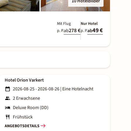
10 Hotelbilder
Mit Flug
Nur Hotel
49 €
278 €
ab
ab
p. P.
p. P.
Hotel Orion Varkert
2026-08-25 - 2026-08-26
|
Eine Hotelnacht
2 Erwachsene
Deluxe Room (DD)
Frühstück
ANGEBOTSDETAILS