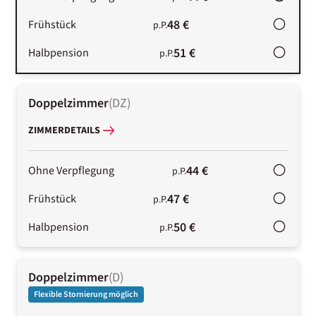
48 €
Frühstück
p.P.
51 €
Halbpension
p.P.
Doppelzimmer
(
DZ
)
ZIMMERDETAILS
44 €
Ohne Verpflegung
p.P.
47 €
Frühstück
p.P.
50 €
Halbpension
p.P.
Doppelzimmer
(
D
)
Flexible Stornierung möglich