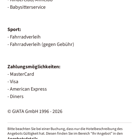
- Babysitterservice
Sport:
- Fahrradverleih
- Fahrradverleih (gegen Gebühr)
Zahlungsmöglichkeiten:
- MasterCard
- Visa
- American Express
- Diners
© GIATA GmbH 1996 - 2026
Bitte beachten Sie bei einer Buchung, dass nur die Hotelbeschreibung des
Angebots Gültigkeit hat. Diesen finden Sie im Bereich “Ihr Angebot” in den
Angebotsdetails