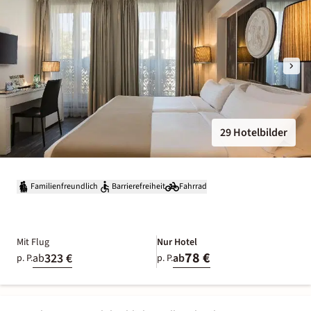
29 Hotelbilder
Familienfreundlich
Barrierefreiheit
Fahrrad
Mit Flug
Nur Hotel
78 €
323 €
ab
ab
p. P.
p. P.