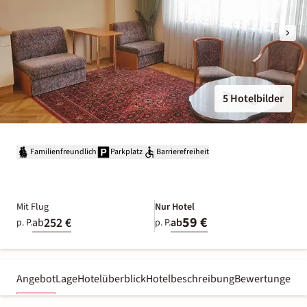
5 Hotelbilder
Familienfreundlich
Parkplatz
Barrierefreiheit
Mit Flug
Nur Hotel
59 €
252 €
ab
ab
p. P.
p. P.
Angebot
Lage
Hotelüberblick
Hotelbeschreibung
Bewertungen