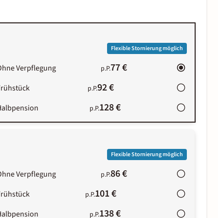
Flexible Stornierung möglich
77 €
Ohne Verpflegung
p.P.
92 €
Frühstück
p.P.
128 €
Halbpension
p.P.
Flexible Stornierung möglich
86 €
Ohne Verpflegung
p.P.
101 €
Frühstück
p.P.
138 €
Halbpension
p.P.