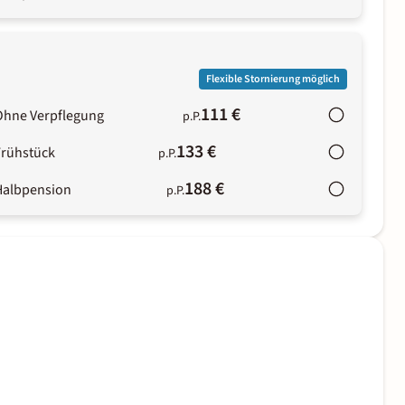
)
Flexible Stornierung möglich
111 €
Ohne Verpflegung
p.P.
133 €
Frühstück
p.P.
188 €
Halbpension
p.P.