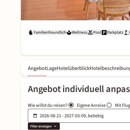
Familienfreundlich
Wellness
Pool
Parkplatz
Angebot
Lage
Hotelüberblick
Hotelbeschreibun
Angebot individuell anpa
Wie willst du reisen?
Eigene Anreise
Mit Flu
Filter anzeigen