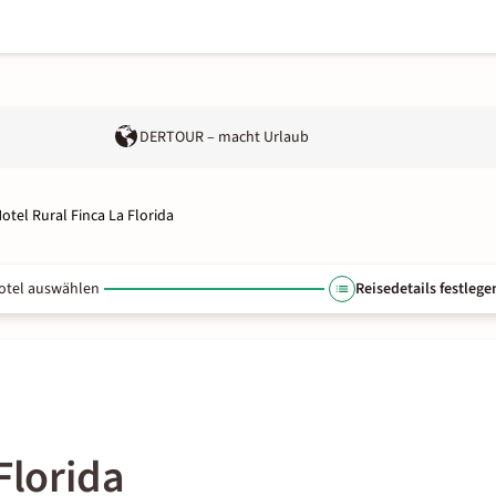
DERTOUR – macht Urlaub
otel Rural Finca La Florida
otel auswählen
Reisedetails festlege
Florida