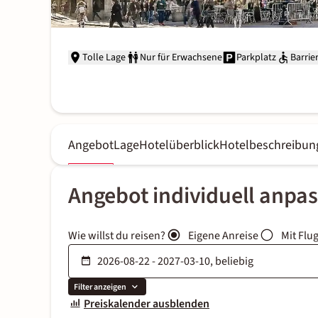
Tolle Lage
Nur für Erwachsene
Parkplatz
Barrier
Angebot
Lage
Hotelüberblick
Hotelbeschreibun
Angebot individuell anpa
Wie willst du reisen?
Eigene Anreise
Mit Flu
Filter anzeigen
Preiskalender ausblenden