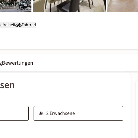
efreiheit
Fahrrad
g
Bewertungen
ssen
g