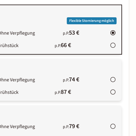
Flexible Stornierung möglich
53 €
Ohne Verpflegung
p.P.
66 €
Frühstück
p.P.
74 €
Ohne Verpflegung
p.P.
87 €
Frühstück
p.P.
79 €
Ohne Verpflegung
p.P.