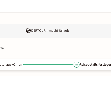
DERTOUR – macht Urlaub
rta
otel auswählen
Reisedetails festlege