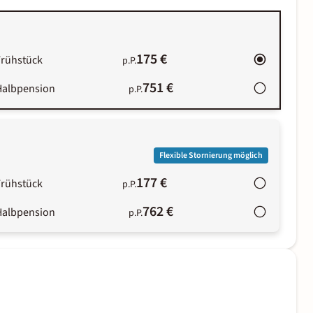
175 €
Frühstück
p.P.
751 €
Halbpension
p.P.
Flexible Stornierung möglich
177 €
Frühstück
p.P.
762 €
Halbpension
p.P.