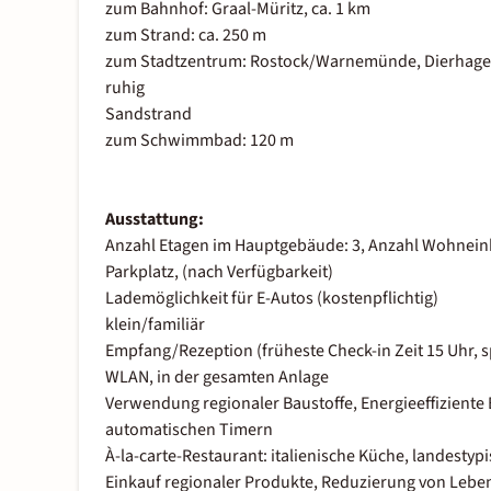
zum Bahnhof: Graal-Müritz, ca. 1 km
zum Strand: ca. 250 m
zum Stadtzentrum: Rostock/Warnemünde, Dierhagen
ruhig
Sandstrand
zum Schwimmbad: 120 m
Ausstattung:
Anzahl Etagen im Hauptgebäude: 3, Anzahl Wohneinhe
Parkplatz, (nach Verfügbarkeit)
Lademöglichkeit für E-Autos (kostenpflichtig)
klein/familiär
Empfang/Rezeption (früheste Check-in Zeit 15 Uhr, s
WLAN, in der gesamten Anlage
Verwendung regionaler Baustoffe, Energieeffizient
automatischen Timern
À-la-carte-Restaurant: italienische Küche, landesty
Einkauf regionaler Produkte, Reduzierung von Leb