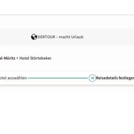
DERTOUR – macht Urlaub
al-Müritz
Hotel Störtebeker
otel auswählen
Reisedetails festlege