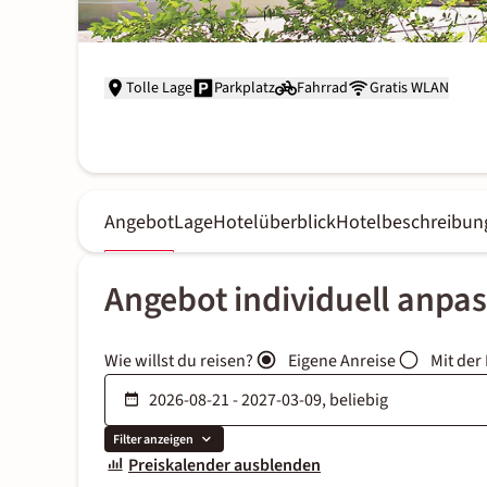
Tolle Lage
Parkplatz
Fahrrad
Gratis WLAN
Angebot
Lage
Hotelüberblick
Hotelbeschreibun
Angebot individuell anpa
Wie willst du reisen?
Eigene Anreise
Mit der
Filter anzeigen
Preiskalender ausblenden