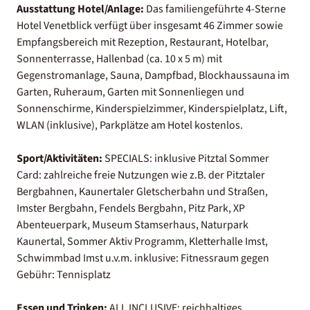
Ausstattung Hotel/Anlage:
Das familiengeführte 4-Sterne
Hotel Venetblick verfügt über insgesamt 46 Zimmer sowie
Empfangsbereich mit Rezeption, Restaurant, Hotelbar,
Sonnenterrasse, Hallenbad (ca. 10 x 5 m) mit
Gegenstromanlage, Sauna, Dampfbad, Blockhaussauna im
Garten, Ruheraum, Garten mit Sonnenliegen und
Sonnenschirme, Kinderspielzimmer, Kinderspielplatz, Lift,
WLAN (inklusive), Parkplätze am Hotel kostenlos.
Sport/Aktivitäten:
SPECIALS: inklusive Pitztal Sommer
Card: zahlreiche freie Nutzungen wie z.B. der Pitztaler
Bergbahnen, Kaunertaler Gletscherbahn und Straßen,
Imster Bergbahn, Fendels Bergbahn, Pitz Park, XP
Abenteuerpark, Museum Stamserhaus, Naturpark
Kaunertal, Sommer Aktiv Programm, Kletterhalle Imst,
Schwimmbad Imst u.v.m. inklusive: Fitnessraum gegen
Gebühr: Tennisplatz
Essen und Trinken:
ALL INCLUSIVE: reichhaltiges