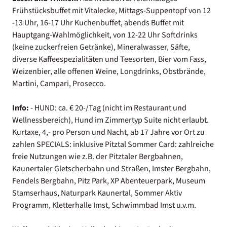
Frühstücksbuffet mit Vitalecke, Mittags-Suppentopf von 12
-13 Uhr, 16-17 Uhr Kuchenbuffet, abends Buffet mit
Hauptgang-Wahlmöglichkeit, von 12-22 Uhr Softdrinks
(keine zuckerfreien Getränke), Mineralwasser, Säfte,
diverse Kaffeespezialitäten und Teesorten, Bier vom Fass,
Weizenbier, alle offenen Weine, Longdrinks, Obstbrände,
Martini, Campari, Prosecco.
Info:
- HUND: ca. € 20-/Tag (nicht im Restaurant und
Wellnessbereich), Hund im Zimmertyp Suite nicht erlaubt.
Kurtaxe, 4,- pro Person und Nacht, ab 17 Jahre vor Ort zu
zahlen SPECIALS: inklusive Pitztal Sommer Card: zahlreiche
freie Nutzungen wie z.B. der Pitztaler Bergbahnen,
Kaunertaler Gletscherbahn und Straßen, Imster Bergbahn,
Fendels Bergbahn, Pitz Park, XP Abenteuerpark, Museum
Stamserhaus, Naturpark Kaunertal, Sommer Aktiv
Programm, Kletterhalle Imst, Schwimmbad Imst u.v.m.