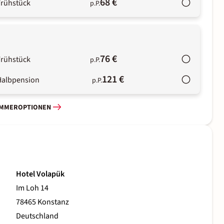
68 €
Frühstück
p.P.
76 €
Frühstück
p.P.
121 €
Halbpension
p.P.
IMMEROPTIONEN
Hotel Volapük
Im Loh 14
78465 Konstanz
Deutschland