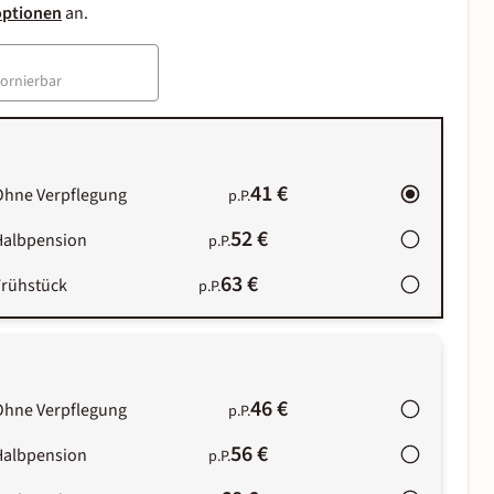
optionen
an.
tornierbar
41 €
Ohne Verpflegung
p.P.
52 €
Halbpension
p.P.
63 €
Frühstück
p.P.
46 €
Ohne Verpflegung
p.P.
56 €
Halbpension
p.P.