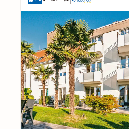
96
%
477 Bewertungen