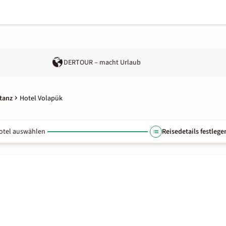
DERTOUR – macht Urlaub
tanz
Hotel Volapük
otel auswählen
Reisedetails festlege