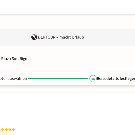
DERTOUR – macht Urlaub
Plaza Son Rigo
otel auswählen
Reisedetails festlege
o