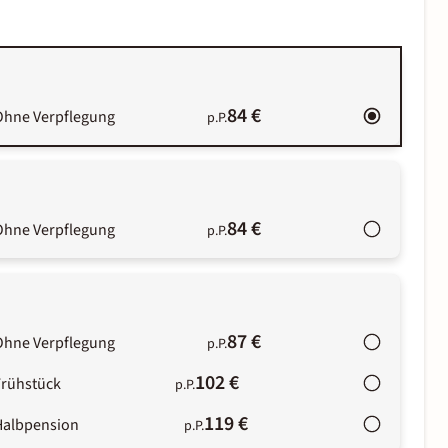
84 €
Ohne Verpflegung
p.P.
84 €
Ohne Verpflegung
p.P.
87 €
Ohne Verpflegung
p.P.
102 €
Frühstück
p.P.
119 €
Halbpension
p.P.