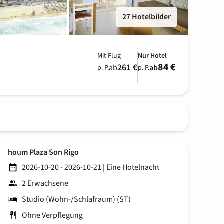
27 Hotelbilder
Mit Flug
Nur Hotel
84 €
261 €
ab
ab
p. P.
p. P.
houm Plaza Son Rigo
2026-10-20 - 2026-10-21
|
Eine Hotelnacht
2 Erwachsene
Studio (Wohn-/Schlafraum) (ST)
Ohne Verpflegung