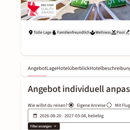
Tolle Lage
Familienfreundlich
Wellness
Pool
Angebot
Lage
Hotelüberblick
Hotelbeschreibun
Angebot individuell anpa
Wie willst du reisen?
Eigene Anreise
Mit Flu
Filter anzeigen