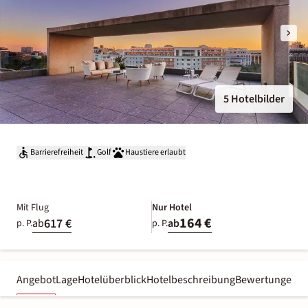
5 Hotelbilder
Barrierefreiheit
Golf
Haustiere erlaubt
Mit Flug
Nur Hotel
164 €
617 €
ab
ab
p. P.
p. P.
Angebot
Lage
Hotelüberblick
Hotelbeschreibung
Bewertungen