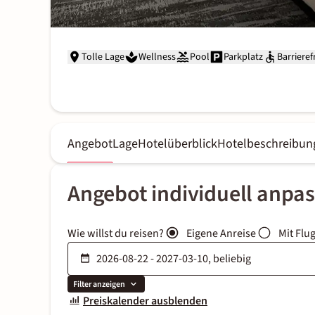
Tolle Lage
Wellness
Pool
Parkplatz
Barrieref
Angebot
Lage
Hotelüberblick
Hotelbeschreibun
Angebot individuell anpa
Wie willst du reisen?
Eigene Anreise
Mit Flu
Filter anzeigen
Preiskalender ausblenden