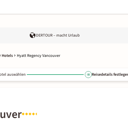
DERTOUR – macht Urlaub
 Hotels
Hyatt Regency Vancouver
otel auswählen
Reisedetails festlege
ouver