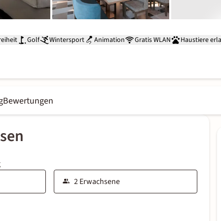
reiheit
Golf
Wintersport
Animation
Gratis WLAN
Haustiere erl
g
Bewertungen
ssen
g