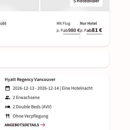
5 Hotelbilder
aubt
Mit Flug
Nur Hotel
81 €
980 €
ab
ab
p. P.
p. P.
Hyatt Regency Vancouver
2026-12-13 - 2026-12-14
|
Eine Hotelnacht
2 Erwachsene
2 Double Beds (AVV)
Ohne Verpflegung
ANGEBOTSDETAILS