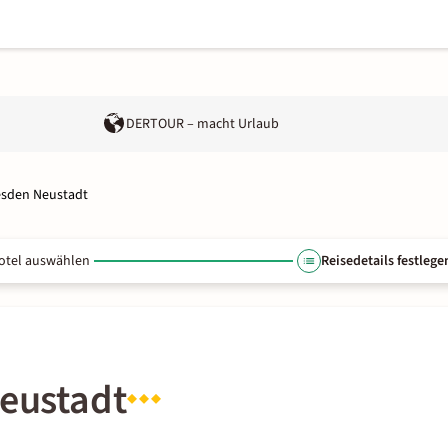
DERTOUR – macht Urlaub
resden Neustadt
otel auswählen
Reisedetails festlege
Neustadt