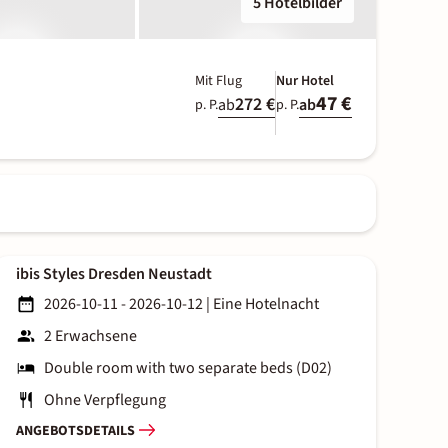
5 Hotelbilder
Mit Flug
Nur Hotel
47 €
272 €
ab
ab
p. P.
p. P.
ibis Styles Dresden Neustadt
2026-10-11 - 2026-10-12
|
Eine Hotelnacht
2 Erwachsene
Double room with two separate beds (D02)
Ohne Verpflegung
ANGEBOTSDETAILS