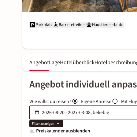
Parkplatz
Barrierefreiheit
Haustiere erlaubt
Angebot
Lage
Hotelüberblick
Hotelbeschreibun
Angebot individuell anpa
Wie willst du reisen?
Eigene Anreise
Mit Flu
Filter anzeigen
Preiskalender ausblenden