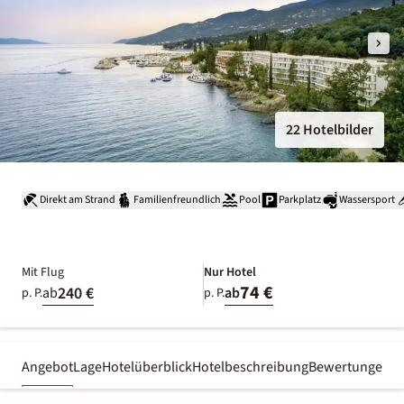
22 Hotelbilder
Direkt am Strand
Familienfreundlich
Pool
Parkplatz
Wassersport
Mit Flug
Nur Hotel
74 €
240 €
ab
ab
p. P.
p. P.
Angebot
Lage
Hotelüberblick
Hotelbeschreibung
Bewertungen