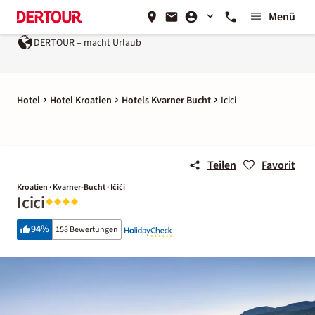
Menü
macht Urlaub
Ein Unternehmen der
REWE Group
Hotel
Hotel Kroatien
Hotels Kvarner Bucht
Icici
Teilen
Favorit
Kroatien · Kvarner-Bucht · Ičići
Icici
94
%
158 Bewertungen