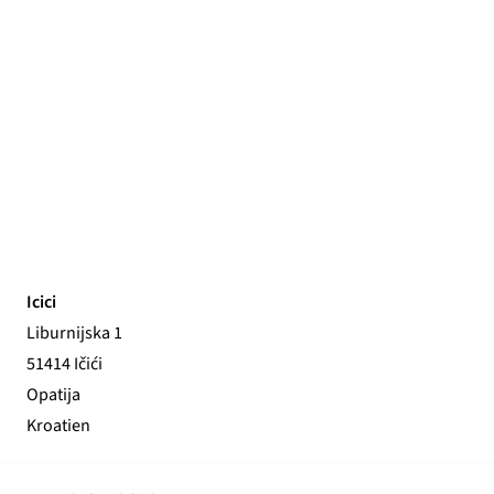
Icici
Liburnijska 1
51414 Ičići
Opatija
Kroatien