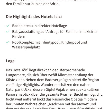
den Familienurlaub an der Adria.
Die Highlights des Hotels Icici
Badeplateau in direkter Hotellage
Babyausstattung auf Anfrage für Familien mit kleinen
Kindern
Poolkomplex mit Infinitypool, Kinderpool und
Wasserspielplatz
Lage
Das Hotel Ičići liegt direkt an der Uferpromenade
Lungomare, die sich über zwölf Kilometer entlang der
Küste zieht. Neben dem Badevergnügen bietet die Region
vielfältige Highlights. Wanderer schätzen den nahen
Naturpark Učka, dessen Gipfel Vojak einen spektakulären
Panoramablick über die gesamte Kvarner Bucht ermöglicht.
Nicht weit entfernt lockt das kaiserliche Opatija mit dem
berühmten Wahrzeichen „Mädchen mit der Möwe“ und
dem prächtigen Angiolina-Park. Wer Lust auf Stadtflair und