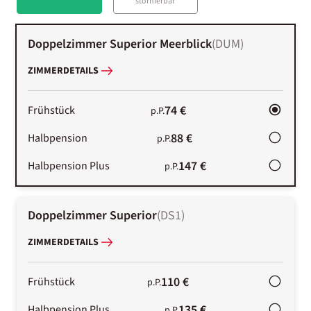
stornierbar
Doppelzimmer Superior Meerblick
(
DUM
)
ZIMMERDETAILS
74 €
Frühstück
p.P.
88 €
Halbpension
p.P.
147 €
Halbpension Plus
p.P.
Doppelzimmer Superior
(
DS1
)
ZIMMERDETAILS
110 €
Frühstück
p.P.
135 €
Halbpension Plus
p.P.