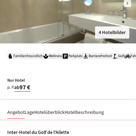
4 Hotelbilder
Familienfreundlich
Wellness
Parkplatz
Barrierefreiheit
Golf
Fah
Nur Hotel
97 €
ab
p. P.
Angebot
Lage
Hotelüberblick
Hotelbeschreibung
Inter-Hotel du Golf de l'Ailette