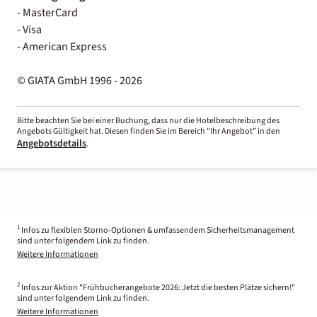
- MasterCard
- Visa
- American Express
© GIATA GmbH 1996 - 2026
Bitte beachten Sie bei einer Buchung, dass nur die Hotelbeschreibung des
Angebots Gültigkeit hat. Diesen finden Sie im Bereich “Ihr Angebot” in den
Angebotsdetails
.
1
Infos zu flexiblen Storno-Optionen & umfassendem Sicherheitsmanagement
sind unter folgendem Link zu finden.
Weitere Informationen
2
Infos zur Aktion "Frühbucherangebote 2026: Jetzt die besten Plätze sichern!"
sind unter folgendem Link zu finden.
Weitere Informationen