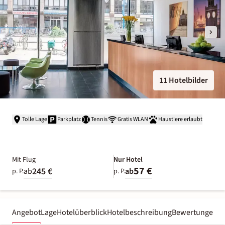
11 Hotelbilder
Tolle Lage
Parkplatz
Tennis
Gratis WLAN
Haustiere erlaubt
Mit Flug
Nur Hotel
57 €
245 €
ab
ab
p. P.
p. P.
Angebot
Lage
Hotelüberblick
Hotelbeschreibung
Bewertungen