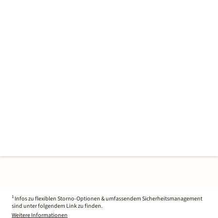
1
Infos zu flexiblen Storno-Optionen & umfassendem Sicherheitsmanagement
sind unter folgendem Link zu finden.
Weitere Informationen