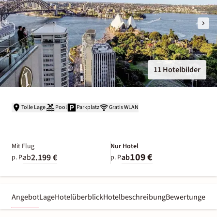
11 Hotelbilder
Tolle Lage
Pool
Parkplatz
Gratis WLAN
Mit Flug
Nur Hotel
109 €
2.199 €
ab
ab
p. P.
p. P.
Angebot
Lage
Hotelüberblick
Hotelbeschreibung
Bewertungen