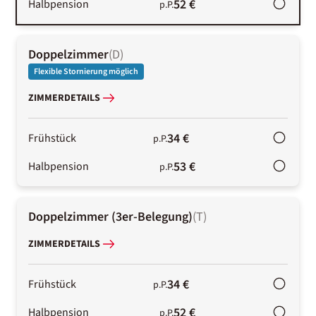
52 €
Halbpension
p.P.
Doppelzimmer
(
D
)
Flexible Stornierung möglich
ZIMMERDETAILS
34 €
Frühstück
p.P.
53 €
Halbpension
p.P.
Doppelzimmer (3er-Belegung)
(
T
)
ZIMMERDETAILS
34 €
Frühstück
p.P.
52 €
Halbpension
p.P.