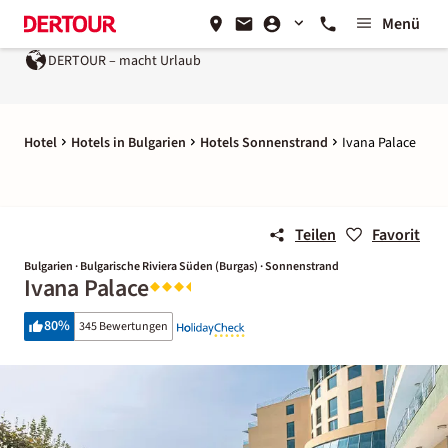
Menü
cht Urlaub
Ein Unternehmen der
REWE Group
Hotel
Hotels in Bulgarien
Hotels Sonnenstrand
Ivana Palace
Teilen
Favorit
Bulgarien · Bulgarische Riviera Süden (Burgas) · Sonnenstrand
Ivana Palace
80
%
345 Bewertungen