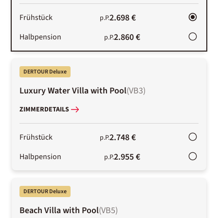
2.698 €
Frühstück
p.P.
2.860 €
Halbpension
p.P.
DERTOUR Deluxe
Luxury Water Villa with Pool
(
VB3
)
ZIMMERDETAILS
2.748 €
Frühstück
p.P.
2.955 €
Halbpension
p.P.
DERTOUR Deluxe
Beach Villa with Pool
(
VB5
)