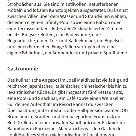
Strohdächer aus. Sie sind mit stilvollen, naturfarbenen
Möbeln und lokalen Kunstobjekten ausgestattet. Du kannst
zwischen Villen über dem Wasser und Strandvillen wählen,
die einen eigenen Infinity-Pool sowie einen Balkon oder
eine Terrasse haben. Jedes der​ 73 klimatisierten Zimmer
besitzt Kingsize-Betten, eine Badewanne, eine
Regendusche, einen Tee- und Kaffeekocher, ein Bügelset
und einen Fernseher. Einige Villen verfügen über eine
eigene Bibliothek, ein Sonnendeck und private Spa-Räume.
Gastronomie
Das kulinarische Angebot im Joali Maldives ist vielfältig und
reicht von japanischer, italienischer, chinesischer bis hin zu
levantinischer Küche. Es gibt insgesamt fünf Restaurants,
eine Pool- und Snackbar, ein Café sowie einen Weinkeller.
Für deinen Aufenthalt im Resort kannst du zwischen
Übernachtung mit Frühstück oder Halbpension wählen.​ Ob
Brunchen im Kräuter- und Gemüsegarten, Frühstück im
Bett, Grillen auf einer privaten Sandbank oder Picknick im
Baumhaus in Form eines Mantarochens – den Gästen des
Joali Maldives stehen viele individuelle Locations zur