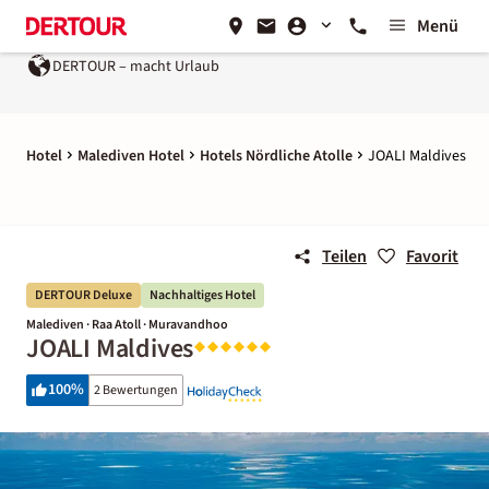
Menü
R – macht Urlaub
Ein Unternehmen der
REWE Group
Hotel
Malediven Hotel
Hotels Nördliche Atolle
JOALI Maldives
Teilen
Favorit
DERTOUR Deluxe
Nachhaltiges Hotel
Malediven · Raa Atoll · Muravandhoo
JOALI Maldives
100
%
2 Bewertungen