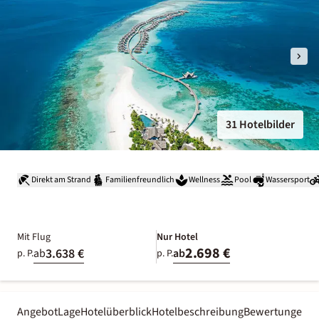
31 Hotelbilder
Direkt am Strand
Familienfreundlich
Wellness
Pool
Wassersport
Mit Flug
Nur Hotel
2.698 €
3.638 €
ab
ab
p. P.
p. P.
Angebot
Lage
Hotelüberblick
Hotelbeschreibung
Bewertungen