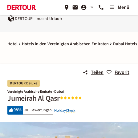
Menü
DERTOUR – macht Urlaub
Ein Unternehmen der
REWE Group
Hotel
Hotels in den Vereinigten Arabischen Emiraten
Dubai Hotels
Teilen
Favorit
DERTOUR Deluxe
Vereinigte Arabische Emirate · Dubai
Jumeirah Al Qasr
98
%
301 Bewertungen