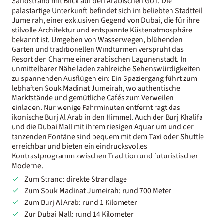
Sandstrand mit Blick auf den Arabischen Golf. Die
palastartige Unterkunft befindet sich im beliebten Stadtteil
Jumeirah, einer exklusiven Gegend von Dubai, die für ihre
stilvolle Architektur und entspannte Küstenatmosphäre
bekannt ist. Umgeben von Wasserwegen, blühenden
Gärten und traditionellen Windtürmen versprüht das
Resort den Charme einer arabischen Lagunenstadt. In
unmittelbarer Nähe laden zahlreiche Sehenswürdigkeiten
zu spannenden Ausflügen ein: Ein Spaziergang führt zum
lebhaften Souk Madinat Jumeirah, wo authentische
Marktstände und gemütliche Cafés zum Verweilen
einladen. Nur wenige Fahrminuten entfernt ragt das
ikonische Burj Al Arab in den Himmel. Auch der Burj Khalifa
und die Dubai Mall mit ihrem riesigen Aquarium und der
tanzenden Fontäne sind bequem mit dem Taxi oder Shuttle
erreichbar und bieten ein eindrucksvolles
Kontrastprogramm zwischen Tradition und futuristischer
Moderne.
Zum Strand: direkte Strandlage
Zum Souk Madinat Jumeirah: rund 700 Meter
Zum Burj Al Arab: rund 1 Kilometer
Zur Dubai Mall: rund 14 Kilometer