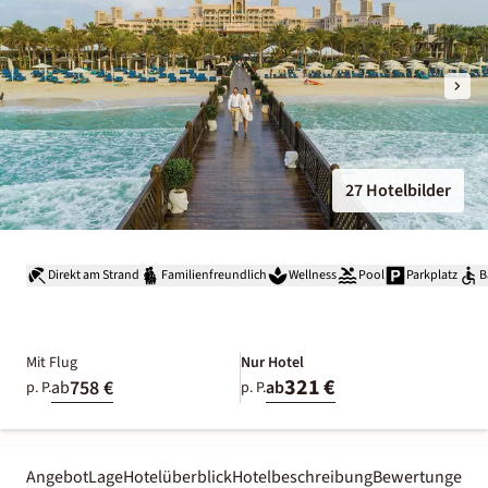
27 Hotelbilder
Direkt am Strand
Familienfreundlich
Wellness
Pool
Parkplatz
B
Mit Flug
Nur Hotel
321 €
758 €
ab
ab
p. P.
p. P.
Angebot
Lage
Hotelüberblick
Hotelbeschreibung
Bewertungen