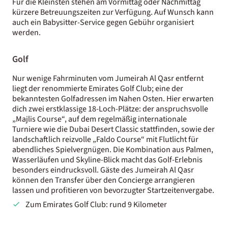
Für die Kleinsten stehen am Vormittag oder Nachmittag
kürzere Betreuungszeiten zur Verfügung. Auf Wunsch kann
auch ein Babysitter-Service gegen Gebühr organisiert
werden.
Golf
Nur wenige Fahrminuten vom Jumeirah Al Qasr entfernt
liegt der renommierte Emirates Golf Club; eine der
bekanntesten Golfadressen im Nahen Osten. Hier erwarten
dich zwei erstklassige 18-Loch-Plätze: der anspruchsvolle
„Majlis Course“, auf dem regelmäßig internationale
Turniere wie die Dubai Desert Classic stattfinden, sowie der
landschaftlich reizvolle „Faldo Course“ mit Flutlicht für
abendliches Spielvergnügen. Die Kombination aus Palmen,
Wasserläufen und Skyline-Blick macht das Golf-Erlebnis
besonders eindrucksvoll. Gäste des Jumeirah Al Qasr
können den Transfer über den Concierge arrangieren
lassen und profitieren von bevorzugter Startzeitenvergabe.
Zum Emirates Golf Club: rund 9 Kilometer