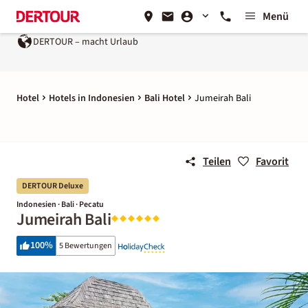
Menü
OUR – macht Urlaub
Ein Unternehmen der
REWE Group
Hotel
Hotels in Indonesien
Bali Hotel
Jumeirah Bali
Teilen
Favorit
DERTOUR Deluxe
Indonesien · Bali · Pecatu
Jumeirah Bali
100
%
5 Bewertungen