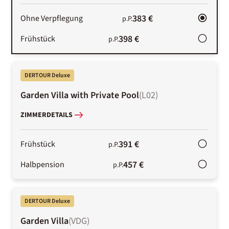
383 €
Ohne Verpflegung
p.P.
398 €
Frühstück
p.P.
DERTOUR Deluxe
Garden Villa with Private Pool
(
L02
)
ZIMMERDETAILS
391 €
Frühstück
p.P.
457 €
Halbpension
p.P.
DERTOUR Deluxe
Garden Villa
(
VDG
)