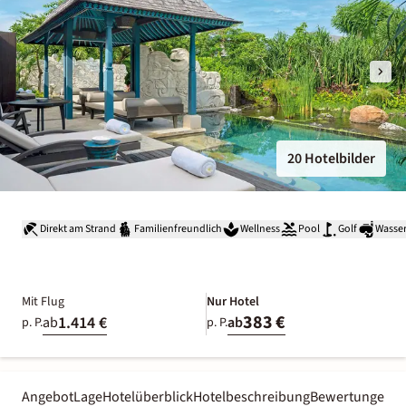
20 Hotelbilder
Direkt am Strand
Familienfreundlich
Wellness
Pool
Golf
Wasser
Mit Flug
Nur Hotel
383 €
1.414 €
ab
ab
p. P.
p. P.
Angebot
Lage
Hotelüberblick
Hotelbeschreibung
Bewertungen