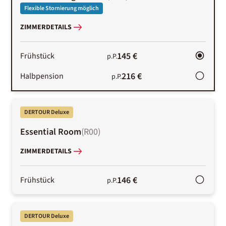
Flexible Stornierung möglich
ZIMMERDETAILS
145 €
Frühstück
p.P.
216 €
Halbpension
p.P.
DERTOUR Deluxe
Essential Room
(
R00
)
ZIMMERDETAILS
146 €
Frühstück
p.P.
DERTOUR Deluxe