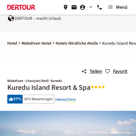
Menü
DERTOUR – macht Urlaub
Hotel
Malediven Hotel
Hotels Nördliche Atolle
Kuredu Island Res
Teilen
Favorit
Malediven · Lhaviyani Atoll · Kuredu
Kuredu Island Resort & Spa
97
%
3872 Bewertungen