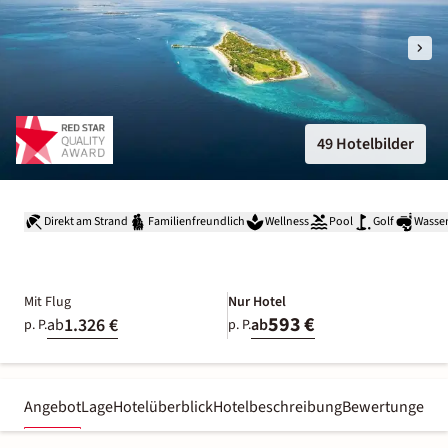
49 Hotelbilder
Direkt am Strand
Familienfreundlich
Wellness
Pool
Golf
Wasser
Mit Flug
Nur Hotel
593 €
1.326 €
ab
ab
p. P.
p. P.
Angebot
Lage
Hotelüberblick
Hotelbeschreibung
Bewertungen