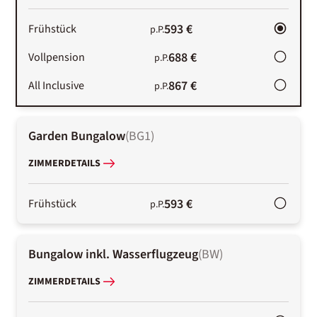
593 €
Frühstück
p.P.
688 €
Vollpension
p.P.
867 €
All Inclusive
p.P.
Garden Bungalow
(
BG1
)
ZIMMERDETAILS
593 €
Frühstück
p.P.
Bungalow inkl. Wasserflugzeug
(
BW
)
ZIMMERDETAILS