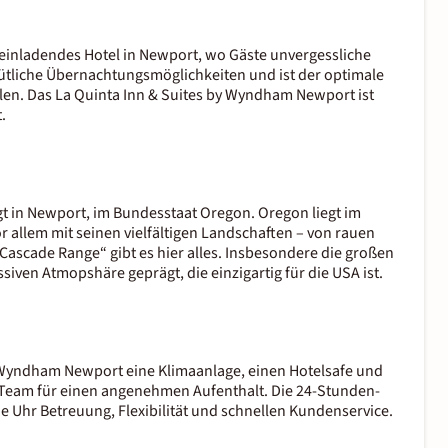
einladendes Hotel in Newport, wo Gäste unvergessliche
ütliche Übernachtungsmöglichkeiten und ist der optimale
olen. Das La Quinta Inn & Suites by Wyndham Newport ist
.
t in Newport, im Bundesstaat Oregon. Oregon liegt im
 allem mit seinen vielfältigen Landschaften – von rauen
„Cascade Range“ gibt es hier alles. Insbesondere die großen
ven Atmopshäre geprägt, die einzigartig für die USA ist.
by Wyndham Newport eine Klimaanlage, einen Hotelsafe und
 Team für einen angenehmen Aufenthalt. Die 24-Stunden-
e Uhr Betreuung, Flexibilität und schnellen Kundenservice.