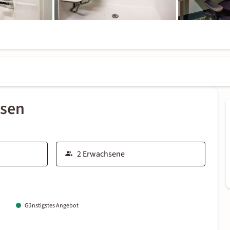
ssen
Günstigstes Angebot