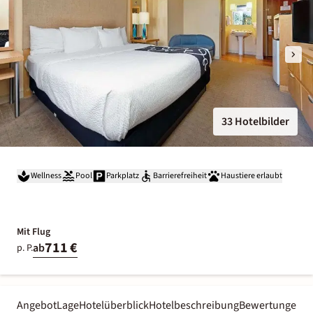
33 Hotelbilder
Wellness
Pool
Parkplatz
Barrierefreiheit
Haustiere erlaubt
Mit Flug
711 €
ab
p. P.
Angebot
Lage
Hotelüberblick
Hotelbeschreibung
Bewertungen