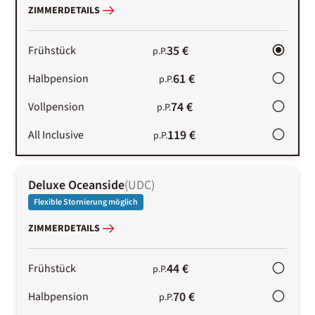
ZIMMERDETAILS
35 €
Frühstück
p.P.
61 €
Halbpension
p.P.
74 €
Vollpension
p.P.
119 €
All Inclusive
p.P.
Deluxe Oceanside
(
UDC
)
Flexible Stornierung möglich
ZIMMERDETAILS
44 €
Frühstück
p.P.
70 €
Halbpension
p.P.