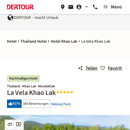
Menü
DERTOUR – macht Urlaub
Hotel
Thailand Hotel
Hotel Khao Lak
La Vela Khao Lak
Teilen
Favorit
Nachhaltiges Hotel
Thailand · Khao Lak · Khuekkhak
La Vela Khao Lak
91
%
388 Bewertungen