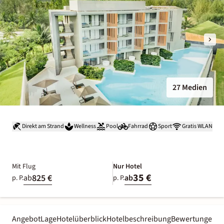
27 Medien
Direkt am Strand
Wellness
Pool
Fahrrad
Sport
Gratis WLAN
Mit Flug
Nur Hotel
35 €
825 €
ab
ab
p. P.
p. P.
Angebot
Lage
Hotelüberblick
Hotelbeschreibung
Bewertungen