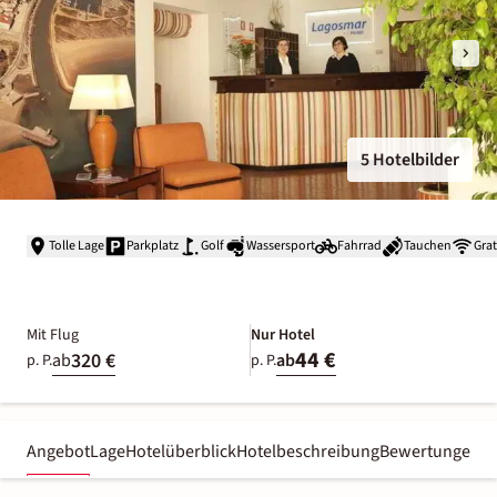
5 Hotelbilder
Tolle Lage
Parkplatz
Golf
Wassersport
Fahrrad
Tauchen
Gra
Mit Flug
Nur Hotel
44 €
320 €
ab
ab
p. P.
p. P.
Angebot
Lage
Hotelüberblick
Hotelbeschreibung
Bewertungen