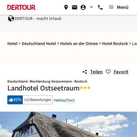
Menü
DERTOUR – macht Urlaub
Ein Unternehmen der
REWE Group
Hotel
Deutschland Hotel
Hotels an der Ostsee
Hotel Rostock
La
Teilen
Favorit
Deutschland · Mecklenburg-Vorpommern · Rostock
Landhotel Ostseetraum
91
%
113 Bewertungen