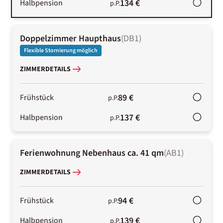
134 €
Halbpension
p.P.
Doppelzimmer Haupthaus
(
DB1
)
Flexible Stornierung möglich
ZIMMERDETAILS
89 €
Frühstück
p.P.
137 €
Halbpension
p.P.
Ferienwohnung Nebenhaus ca. 41 qm
(
AB1
)
ZIMMERDETAILS
94 €
Frühstück
p.P.
139 €
Halbpension
p.P.