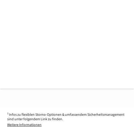
1
Infos zu flexiblen Storno-Optionen & umfassendem Sicherheitsmanagement
sind unter folgendem Link zu finden.
Weitere Informationen