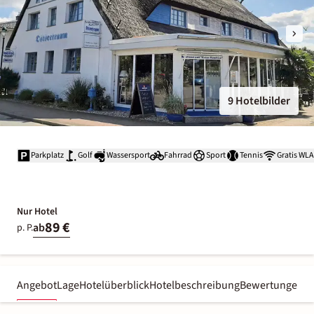
9 Hotelbilder
Parkplatz
Golf
Wassersport
Fahrrad
Sport
Tennis
Gratis WL
Nur Hotel
89 €
ab
p. P.
Angebot
Lage
Hotelüberblick
Hotelbeschreibung
Bewertungen