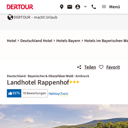
Menü
DERTOUR – macht Urlaub
Ein Unternehmen der
REWE Gro
Hotel
Deutschland Hotel
Hotels Bayern
Hotels im Bayerischen W
Teilen
Favorit
Deutschland · Bayerischer & Oberpfälzer Wald · Arnbruck
Landhotel Rappenhof
91
%
78 Bewertungen