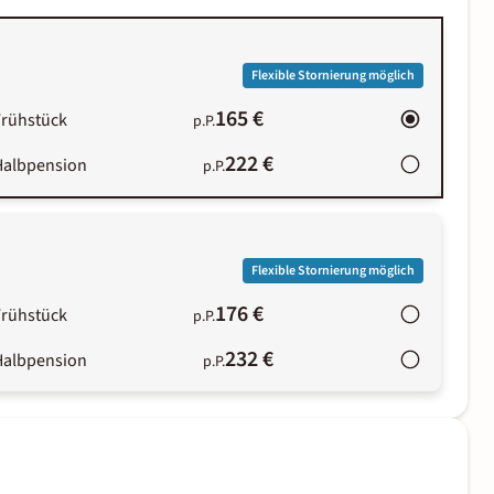
Flexible Stornierung möglich
165 €
Frühstück
p.P.
222 €
Halbpension
p.P.
Flexible Stornierung möglich
176 €
Frühstück
p.P.
232 €
Halbpension
p.P.