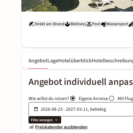
Direkt am Strand
Wellness
Pool
Wassersport
Angebot
Lage
Hotelüberblick
Hotelbeschreibun
Angebot individuell anpa
Wie willst du reisen?
Eigene Anreise
Mit Flu
Filter anzeigen
Preiskalender ausblenden