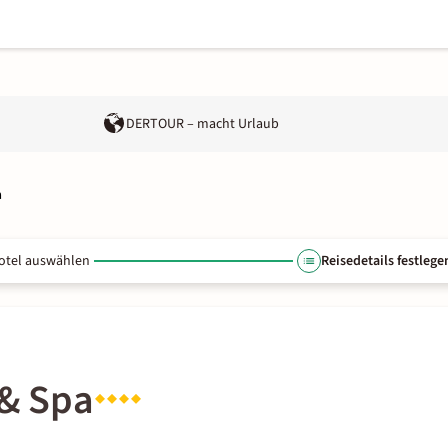
DERTOUR – macht Urlaub
a
otel auswählen
Reisedetails festlege
 & Spa