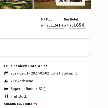
25 Hotelbilder
Mit Flug
Nur Hotel
165 €
1.241 €
ab
ab
p. P.
p. P.
Le Saint Alexis Hotel & Spa
2027-02-01 - 2027-02-02
|
Eine Hotelnacht
2 Erwachsene
Superior Room (UG1)
Frühstück
ANGEBOTSDETAILS