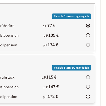
Flexible Stornierung möglich
77 €
Frühstück
p.P.
109 €
Halbpension
p.P.
134 €
Vollpension
p.P.
Flexible Stornierung möglich
115 €
Frühstück
p.P.
147 €
Halbpension
p.P.
172 €
Vollpension
p.P.