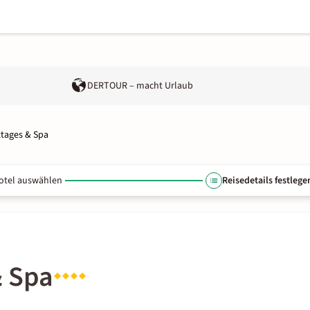
DERTOUR – macht Urlaub
ttages & Spa
otel auswählen
Reisedetails festlege
& Spa