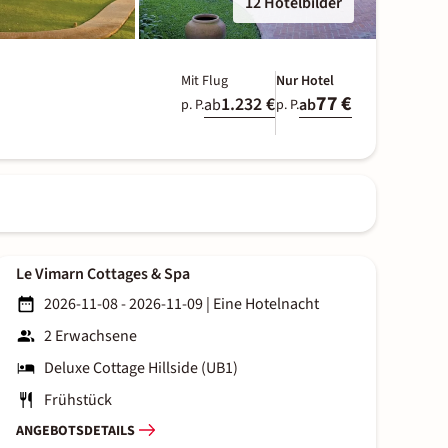
12 Hotelbilder
Mit Flug
Nur Hotel
77 €
1.232 €
ab
ab
p. P.
p. P.
Le Vimarn Cottages & Spa
2026-11-08 - 2026-11-09
|
Eine Hotelnacht
2 Erwachsene
Deluxe Cottage Hillside (UB1)
Frühstück
ANGEBOTSDETAILS