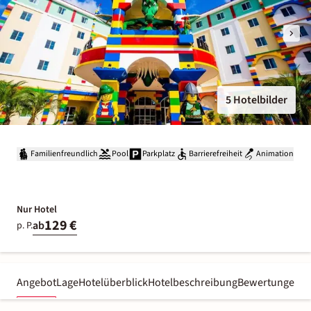
5 Hotelbilder
Familienfreundlich
Pool
Parkplatz
Barrierefreiheit
Animation
Nur Hotel
129 €
ab
p. P.
Angebot
Lage
Hotelüberblick
Hotelbeschreibung
Bewertungen