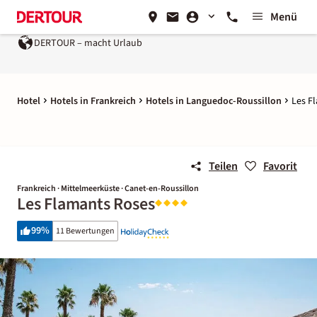
Menü
DERTOUR – macht Urlaub
Ein Unternehmen der
REWE Gr
Hotel
Hotels in Frankreich
Hotels in Languedoc-Roussillon
Les F
Teilen
Favorit
Frankreich · Mittelmeerküste · Canet-en-Roussillon
Les Flamants Roses
99
%
11 Bewertungen