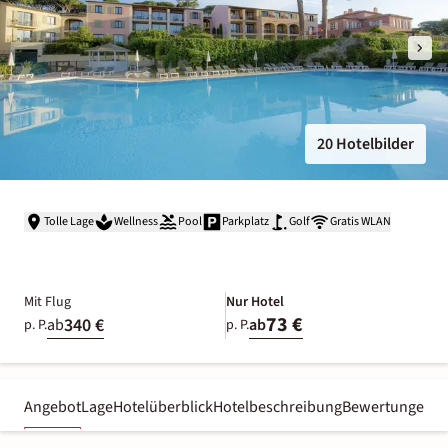
20 Hotelbilder
Tolle Lage
Wellness
Pool
Parkplatz
Golf
Gratis WLAN
Mit Flug
Nur Hotel
73 €
340 €
ab
ab
p. P.
p. P.
Angebot
Lage
Hotelüberblick
Hotelbeschreibung
Bewertungen