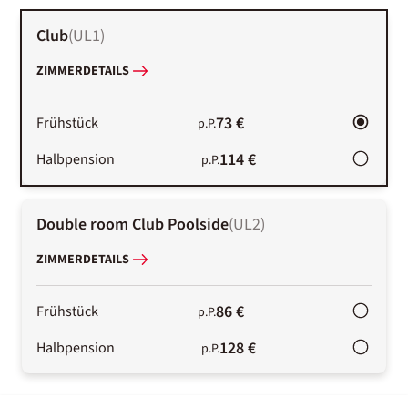
Club
(
UL1
)
ZIMMERDETAILS
73 €
Frühstück
p.P.
114 €
Halbpension
p.P.
Double room Club Poolside
(
UL2
)
ZIMMERDETAILS
86 €
Frühstück
p.P.
128 €
Halbpension
p.P.