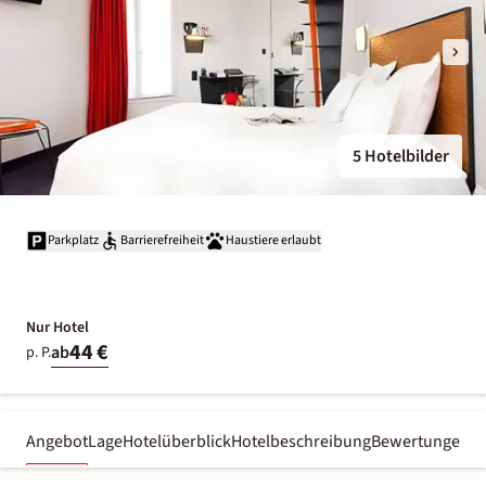
5 Hotelbilder
Parkplatz
Barrierefreiheit
Haustiere erlaubt
Nur Hotel
44 €
ab
p. P.
Angebot
Lage
Hotelüberblick
Hotelbeschreibung
Bewertungen