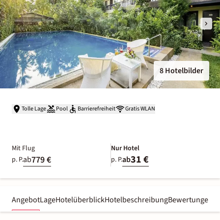
8 Hotelbilder
Tolle Lage
Pool
Barrierefreiheit
Gratis WLAN
Mit Flug
Nur Hotel
31 €
779 €
ab
ab
p. P.
p. P.
Angebot
Lage
Hotelüberblick
Hotelbeschreibung
Bewertungen