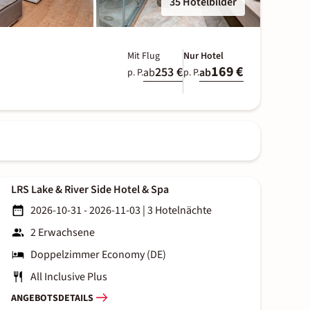
35 Hotelbilder
Mit Flug
Nur Hotel
169 €
253 €
ab
ab
p. P.
p. P.
LRS Lake & River Side Hotel & Spa
2026-10-31 - 2026-11-03
|
3 Hotelnächte
2 Erwachsene
Doppelzimmer Economy (DE)
All Inclusive Plus
ANGEBOTSDETAILS