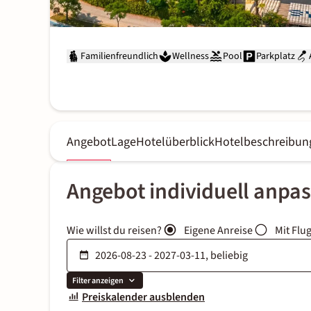
Familienfreundlich
Wellness
Pool
Parkplatz
Angebot
Lage
Hotelüberblick
Hotelbeschreibun
Angebot individuell anpa
Wie willst du reisen?
Eigene Anreise
Mit Flu
Filter anzeigen
Preiskalender ausblenden